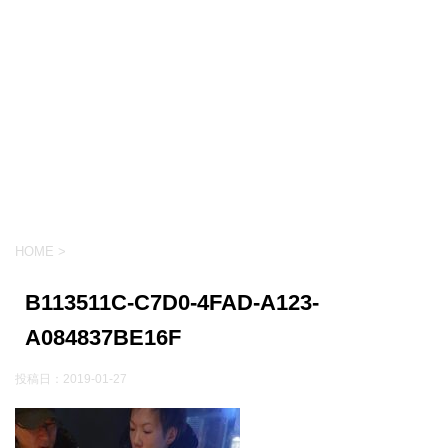
HOME
>
B113511C-C7D0-4FAD-A123-
A084837BE16F
投稿日：
2019-01-27