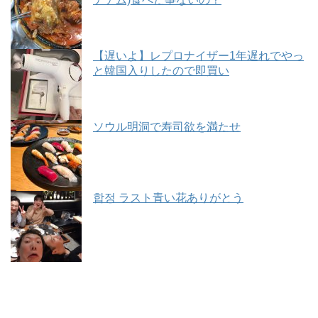
【遅いよ】レプロナイザー1年遅れでやっ
と韓国入りしたので即買い
ソウル明洞で寿司欲を満たせ
합정 ラスト青い花ありがとう