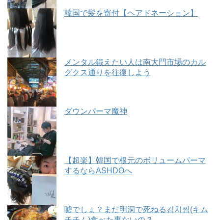
韓国で髪を寄付【ヘアドネーション】
メンタル鍛えたい人は南大門市場のカル
グクス通りを往復しよう
ダウンパーマ魔神
【超楽】韓国で根元のボリュームパーマ
するならASHDOへ
嘘でしょ？まだ明洞で死ねる김치찜(キム
チチム)食べた事ないの？