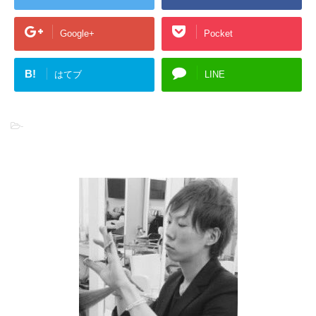
Google+
Pocket
B!
はてブ
LINE
-