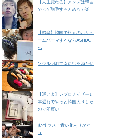
【人生変わる】メンズは韓国
でヒゲ脱毛するとめちゃ楽
【超楽】韓国で根元のボリュ
ームパーマするならASHDO
へ
ソウル明洞で寿司欲を満たせ
【遅いよ】レプロナイザー1
年遅れでやっと韓国入りした
ので即買い
합정 ラスト青い花ありがと
う