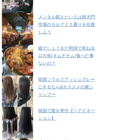
メンタル鍛えたい人は南大門
市場のカルグクス通りを往復
しよう
嘘でしょ？まだ明洞で死ねる
김치찜(キムチチム)食べた事
ないの？
韓国ソウルでアッシュグレー
にするなら&オススメの紫シ
ャンプー
韓国で髪を寄付【ヘアドネー
ション】