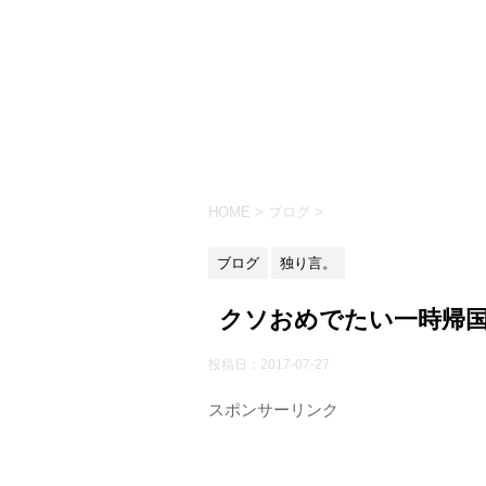
HOME
>
ブログ
>
ブログ
独り言。
クソおめでたい一時帰
投稿日：
2017-07-27
スポンサーリンク