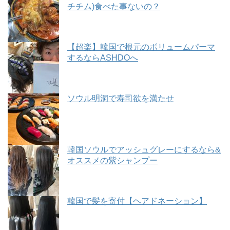
チチム)食べた事ないの？
【超楽】韓国で根元のボリュームパーマ
するならASHDOへ
ソウル明洞で寿司欲を満たせ
韓国ソウルでアッシュグレーにするなら&
オススメの紫シャンプー
韓国で髪を寄付【ヘアドネーション】