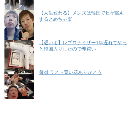
【人生変わる】メンズは韓国でヒゲ脱毛
するとめちゃ楽
【遅いよ】レプロナイザー1年遅れでやっ
と韓国入りしたので即買い
합정 ラスト青い花ありがとう