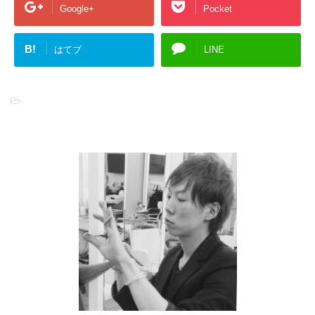
Google+
Pocket
B!
はてブ
LINE
-