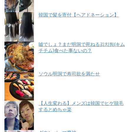
韓国で髪を寄付【ヘアドネーション】
嘘でしょ？まだ明洞で死ねる김치찜(キム
チチム)食べた事ないの？
ソウル明洞で寿司欲を満たせ
【人生変わる】メンズは韓国でヒゲ脱毛
するとめちゃ楽