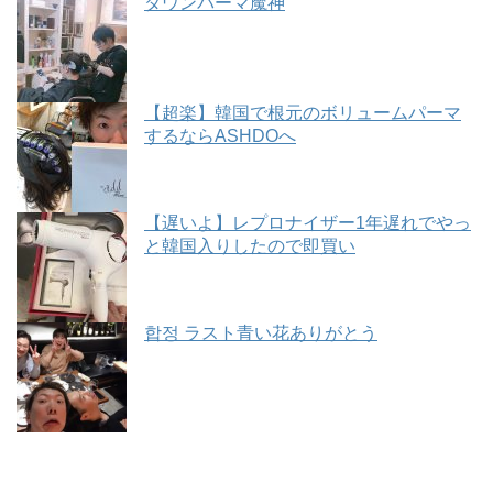
ダウンパーマ魔神
【超楽】韓国で根元のボリュームパーマ
するならASHDOへ
【遅いよ】レプロナイザー1年遅れでやっ
と韓国入りしたので即買い
합정 ラスト青い花ありがとう