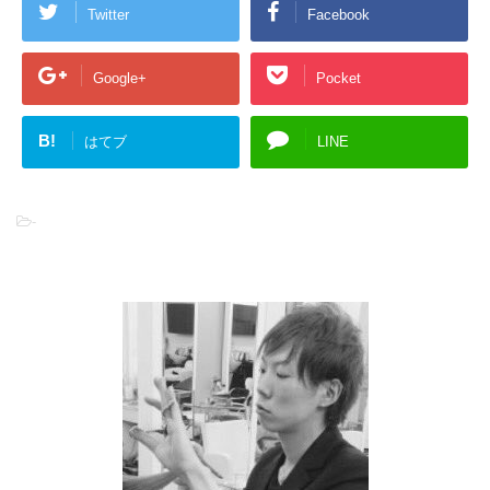
Twitter
Facebook
Google+
Pocket
B!
はてブ
LINE
-