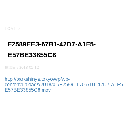
HOME
>
F2589EE3-67B1-42D7-A1F5-
E57BE33855C8
投稿日：
2018-01-12
http://parkshinya.tokyo/wp/wp-
content/uploads/2018/01/F2589EE3-67B1-42D7-A1F5-
E57BE33855C8.mov