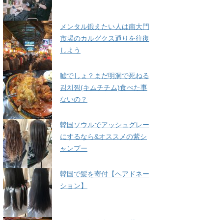
メンタル鍛えたい人は南大門
市場のカルグクス通りを往復
しよう
嘘でしょ？まだ明洞で死ねる
김치찜(キムチチム)食べた事
ないの？
韓国ソウルでアッシュグレー
にするなら&オススメの紫シ
ャンプー
韓国で髪を寄付【ヘアドネー
ション】