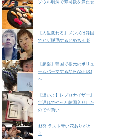
ソウル明洞で寿司欲を満たせ
【人生変わる】メンズは韓国
でヒゲ脱毛するとめちゃ楽
【超楽】韓国で根元のボリュ
ームパーマするならASHDO
へ
【遅いよ】レプロナイザー1
年遅れでやっと韓国入りした
ので即買い
합정 ラスト青い花ありがと
う