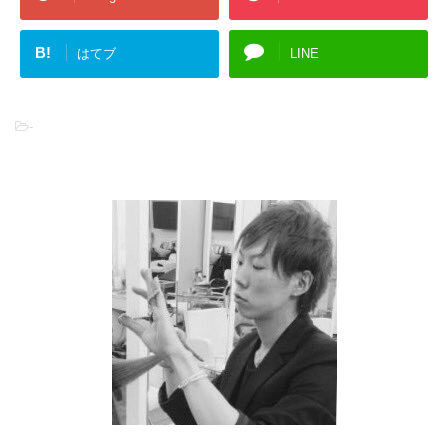
B!
はてブ
LINE
-