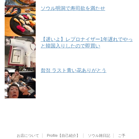
ソウル明洞で寿司欲を満たせ
【遅いよ】レプロナイザー1年遅れでやっ
と韓国入りしたので即買い
합정 ラスト青い花ありがとう
お店について
Profile【自己紹介】
ソウル雑日記
ご予