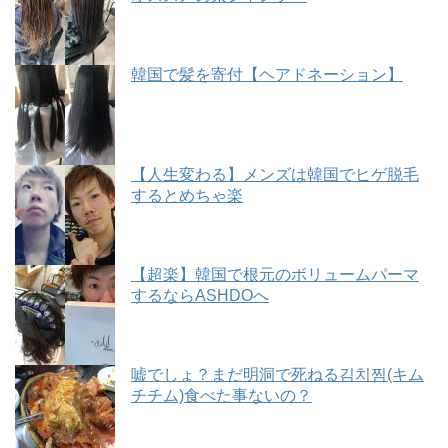
韓国で髪を寄付【ヘアドネーション】
【人生変わる】メンズは韓国でヒゲ脱毛
するとめちゃ楽
【超楽】韓国で根元のボリュームパーマ
するならASHDOへ
嘘でしょ？まだ明洞で死ねる김치찜(キム
チチム)食べた事ないの？