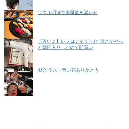
ソウル明洞で寿司欲を満たせ
【遅いよ】レプロナイザー1年遅れでやっ
と韓国入りしたので即買い
합정 ラスト青い花ありがとう