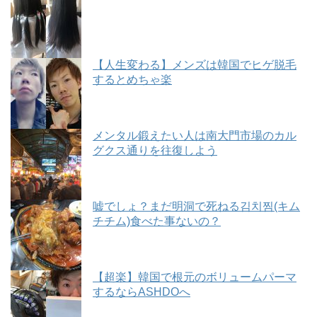
【人生変わる】メンズは韓国でヒゲ脱毛
するとめちゃ楽
メンタル鍛えたい人は南大門市場のカル
グクス通りを往復しよう
嘘でしょ？まだ明洞で死ねる김치찜(キム
チチム)食べた事ないの？
【超楽】韓国で根元のボリュームパーマ
するならASHDOへ