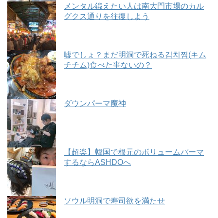
メンタル鍛えたい人は南大門市場のカル
グクス通りを往復しよう
嘘でしょ？まだ明洞で死ねる김치찜(キム
チチム)食べた事ないの？
ダウンパーマ魔神
【超楽】韓国で根元のボリュームパーマ
するならASHDOへ
ソウル明洞で寿司欲を満たせ