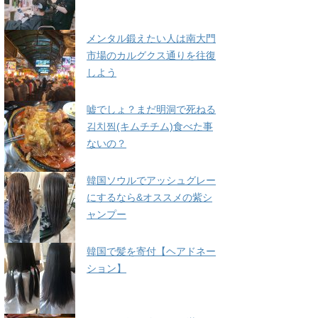
メンタル鍛えたい人は南大門
市場のカルグクス通りを往復
しよう
嘘でしょ？まだ明洞で死ねる
김치찜(キムチチム)食べた事
ないの？
韓国ソウルでアッシュグレー
にするなら&オススメの紫シ
ャンプー
韓国で髪を寄付【ヘアドネー
ション】