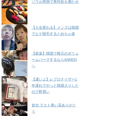
ソウル明洞で寿司欲を満たせ
【人生変わる】メンズは韓国
でヒゲ脱毛するとめちゃ楽
【超楽】韓国で根元のボリュ
ームパーマするならASHDO
へ
【遅いよ】レプロナイザー1
年遅れでやっと韓国入りした
ので即買い
합정 ラスト青い花ありがと
う