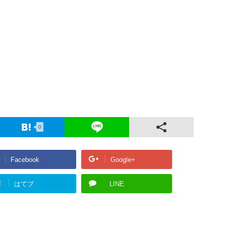
0
Facebook
Google+
!
はてブ
LINE