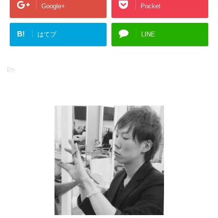
Google+
Pocket
B!
はてブ
LINE
-