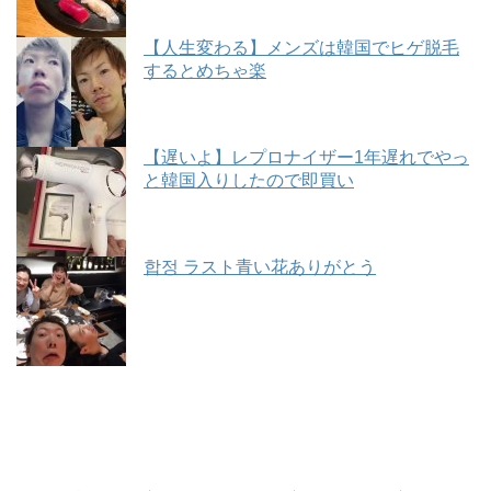
【人生変わる】メンズは韓国でヒゲ脱毛
するとめちゃ楽
【遅いよ】レプロナイザー1年遅れでやっ
と韓国入りしたので即買い
합정 ラスト青い花ありがとう