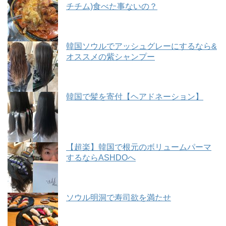
チチム)食べた事ないの？
韓国ソウルでアッシュグレーにするなら&
オススメの紫シャンプー
韓国で髪を寄付【ヘアドネーション】
【超楽】韓国で根元のボリュームパーマ
するならASHDOへ
ソウル明洞で寿司欲を満たせ