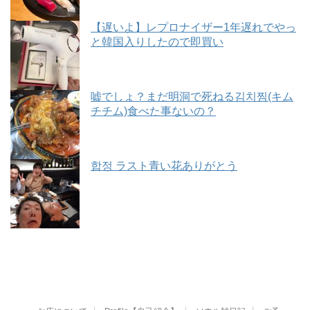
【遅いよ】レプロナイザー1年遅れでやっ
と韓国入りしたので即買い
嘘でしょ？まだ明洞で死ねる김치찜(キム
チチム)食べた事ないの？
합정 ラスト青い花ありがとう