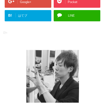
Google+
Pocket
B!
はてブ
LINE
-