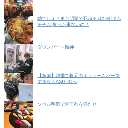
嘘でしょ？まだ明洞で死ねる김치찜(キム
チチム)食べた事ないの？
ダウンパーマ魔神
【超楽】韓国で根元のボリュームパーマ
するならASHDOへ
ソウル明洞で寿司欲を満たせ