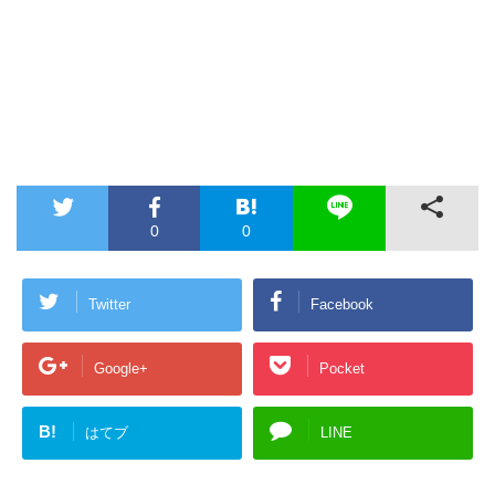
0
0
Twitter
Facebook
Google+
Pocket
B!
はてブ
LINE