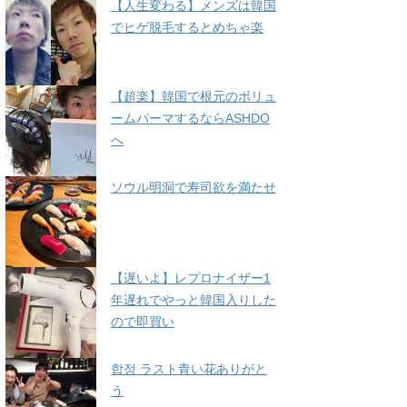
【人生変わる】メンズは韓国
でヒゲ脱毛するとめちゃ楽
【超楽】韓国で根元のボリュ
ームパーマするならASHDO
へ
ソウル明洞で寿司欲を満たせ
【遅いよ】レプロナイザー1
年遅れでやっと韓国入りした
ので即買い
합정 ラスト青い花ありがと
う