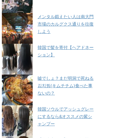
メンタル鍛えたい人は南大門
市場のカルグクス通りを往復
しよう
韓国で髪を寄付【ヘアドネー
ション】
嘘でしょ？まだ明洞で死ねる
김치찜(キムチチム)食べた事
ないの？
韓国ソウルでアッシュグレー
にするなら&オススメの紫シ
ャンプー