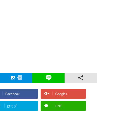
0
Facebook
Google+
!
はてブ
LINE