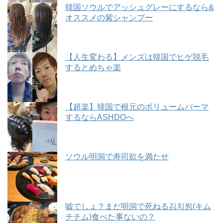
韓国ソウルでアッシュグレーにするなら&
オススメの紫シャンプー
【人生変わる】メンズは韓国でヒゲ脱毛
するとめちゃ楽
【超楽】韓国で根元のボリュームパーマ
するならASHDOへ
ソウル明洞で寿司欲を満たせ
嘘でしょ？まだ明洞で死ねる김치찜(キム
チチム)食べた事ないの？