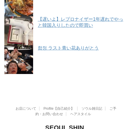
【遅いよ】レプロナイザー1年遅れでやっ
と韓国入りしたので即買い
합정 ラスト青い花ありがとう
お店について
Profile【自己紹介】
ソウル雑日記
ご予
約・お問い合わせ
ヘアスタイル
SEOUL SHIN