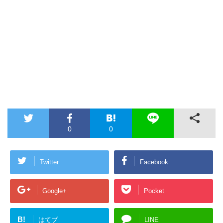
0
0
Twitter
Facebook
Google+
Pocket
B!
はてブ
LINE