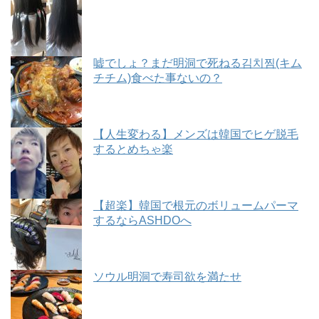
嘘でしょ？まだ明洞で死ねる김치찜(キム
チチム)食べた事ないの？
【人生変わる】メンズは韓国でヒゲ脱毛
するとめちゃ楽
【超楽】韓国で根元のボリュームパーマ
するならASHDOへ
ソウル明洞で寿司欲を満たせ