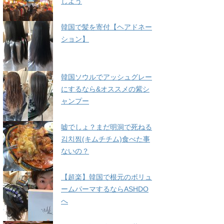
しよう
韓国で髪を寄付【ヘアドネー
ション】
韓国ソウルでアッシュグレー
にするなら&オススメの紫シ
ャンプー
嘘でしょ？まだ明洞で死ねる
김치찜(キムチチム)食べた事
ないの？
【超楽】韓国で根元のボリュ
ームパーマするならASHDO
へ