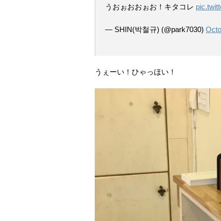
うおぉおおぉお！キタコレ
pic.twi
— SHIN(박철규) (@park7030)
Octo
うぇーい！ひゃっほい！