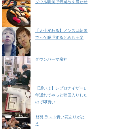
ソウル明洞で寿司欲を満たせ
【人生変わる】メンズは韓国
でヒゲ脱毛するとめちゃ楽
ダウンパーマ魔神
【遅いよ】レプロナイザー1
年遅れでやっと韓国入りした
ので即買い
합정 ラスト青い花ありがと
う