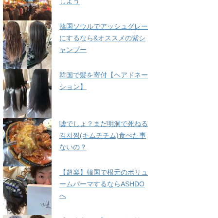
しよう
韓国ソウルでアッシュグレー
にするなら&オススメの紫シ
ャンプー
韓国で髪を寄付【ヘアドネー
ション】
嘘でしょ？まだ明洞で死ねる
김치찜(キムチチム)食べた事
ないの？
【超楽】韓国で根元のボリュ
ームパーマするならASHDO
へ