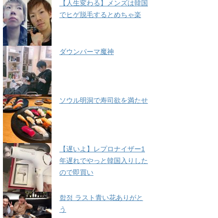
【人生変わる】メンズは韓国
でヒゲ脱毛するとめちゃ楽
ダウンパーマ魔神
ソウル明洞で寿司欲を満たせ
【遅いよ】レプロナイザー1
年遅れでやっと韓国入りした
ので即買い
합정 ラスト青い花ありがと
う