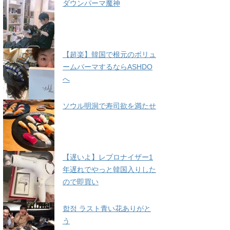
ダウンパーマ魔神
【超楽】韓国で根元のボリュ
ームパーマするならASHDO
へ
ソウル明洞で寿司欲を満たせ
【遅いよ】レプロナイザー1
年遅れでやっと韓国入りした
ので即買い
합정 ラスト青い花ありがと
う