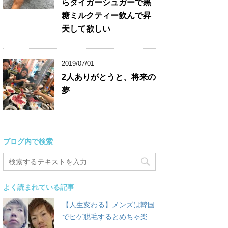
らタイガーシュガーで黒
糖ミルクティー飲んで昇
天して欲しい
2019/07/01
2人ありがとうと、将来の
夢
ブログ内で検索
よく読まれている記事
【人生変わる】メンズは韓国
でヒゲ脱毛するとめちゃ楽