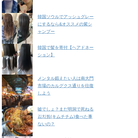
韓国ソウルでアッシュグレー
にするなら&オススメの紫シ
ャンプー
韓国で髪を寄付【ヘアドネー
ション】
メンタル鍛えたい人は南大門
市場のカルグクス通りを往復
しよう
嘘でしょ？まだ明洞で死ねる
김치찜(キムチチム)食べた事
ないの？