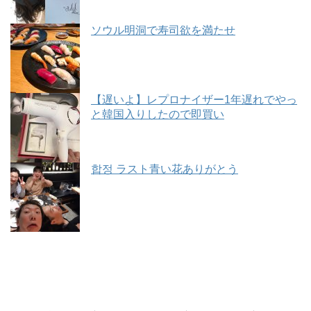
ソウル明洞で寿司欲を満たせ
【遅いよ】レプロナイザー1年遅れでやっ
と韓国入りしたので即買い
합정 ラスト青い花ありがとう