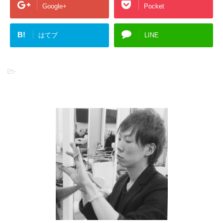
Google+
Pocket
B!
はてブ
LINE
-