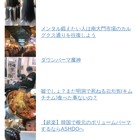
メンタル鍛えたい人は南大門市場のカル
グクス通りを往復しよう
ダウンパーマ魔神
嘘でしょ？まだ明洞で死ねる김치찜(キム
チチム)食べた事ないの？
【超楽】韓国で根元のボリュームパーマ
するならASHDOへ