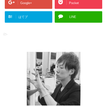
Google+
Pocket
B!
はてブ
LINE
-