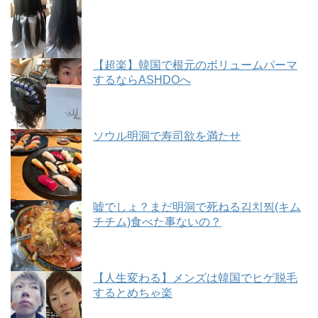
【超楽】韓国で根元のボリュームパーマ
するならASHDOへ
ソウル明洞で寿司欲を満たせ
嘘でしょ？まだ明洞で死ねる김치찜(キム
チチム)食べた事ないの？
【人生変わる】メンズは韓国でヒゲ脱毛
するとめちゃ楽