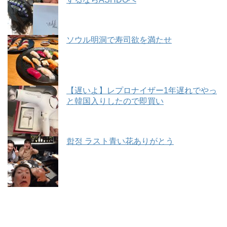
ソウル明洞で寿司欲を満たせ
【遅いよ】レプロナイザー1年遅れでやっ
と韓国入りしたので即買い
합정 ラスト青い花ありがとう