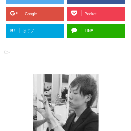
Google+
Pocket
B!
はてブ
LINE
-