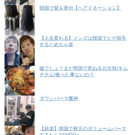
韓国で髪を寄付【ヘアドネーション】
【人生変わる】メンズは韓国でヒゲ脱毛
するとめちゃ楽
嘘でしょ？まだ明洞で死ねる김치찜(キム
チチム)食べた事ないの？
ダウンパーマ魔神
【超楽】韓国で根元のボリュームパーマ
するならASHDOへ