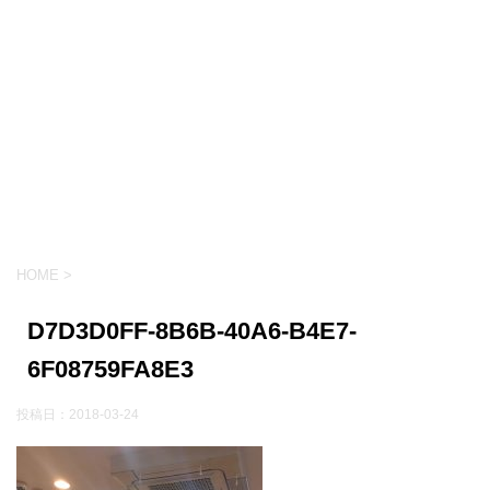
HOME
>
D7D3D0FF-8B6B-40A6-B4E7-
6F08759FA8E3
投稿日：
2018-03-24