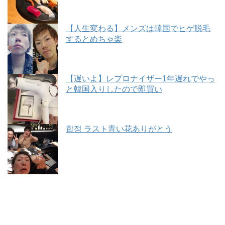
【人生変わる】メンズは韓国でヒゲ脱毛
するとめちゃ楽
【遅いよ】レプロナイザー1年遅れでやっ
と韓国入りしたので即買い
합정 ラスト青い花ありがとう