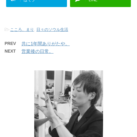
-
こころ、まり
,
日々のソウル生活
PREV
共に1年間ありがたや。
NEXT
営業後の日常。