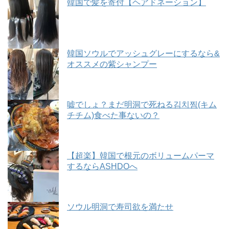
韓国で髪を寄付【ヘアドネーション】
韓国ソウルでアッシュグレーにするなら&
オススメの紫シャンプー
嘘でしょ？まだ明洞で死ねる김치찜(キム
チチム)食べた事ないの？
【超楽】韓国で根元のボリュームパーマ
するならASHDOへ
ソウル明洞で寿司欲を満たせ