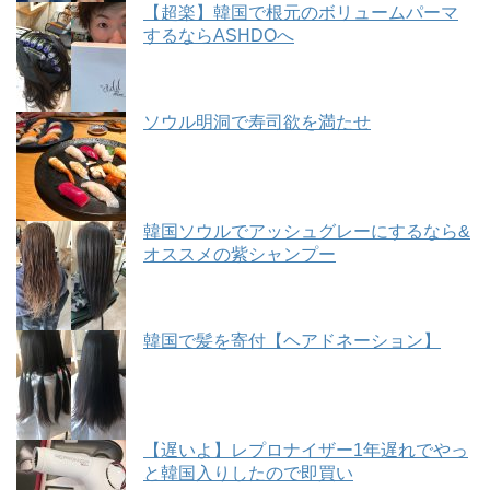
【超楽】韓国で根元のボリュームパーマ
するならASHDOへ
ソウル明洞で寿司欲を満たせ
韓国ソウルでアッシュグレーにするなら&
オススメの紫シャンプー
韓国で髪を寄付【ヘアドネーション】
【遅いよ】レプロナイザー1年遅れでやっ
と韓国入りしたので即買い