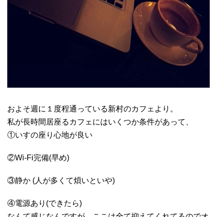
およそ週に１度程通っている新村のカフェより。
私が長時間居座るカフェにはいくつか条件があって、
①いすの座り心地が良い
②Wi-Fi完備(早め)
③静か (人が多くて煩いといや)
④電源あり(できたら)
なんて感じなんですが、ここは全て抑えてくれてるのでオ