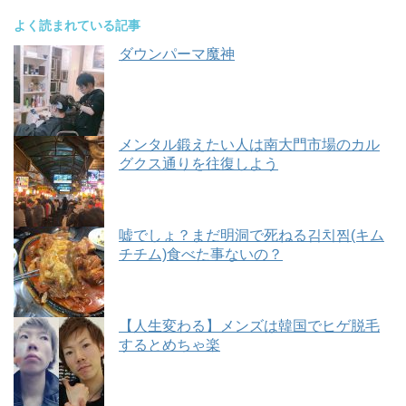
よく読まれている記事
ダウンパーマ魔神
メンタル鍛えたい人は南大門市場のカル
グクス通りを往復しよう
嘘でしょ？まだ明洞で死ねる김치찜(キム
チチム)食べた事ないの？
【人生変わる】メンズは韓国でヒゲ脱毛
するとめちゃ楽